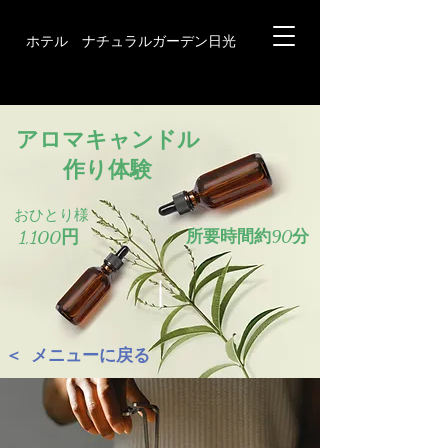
ホテル ナチュラルガーデン日光
アロマキャンドル​
作り体験
おひとり様
1,100円
所要時間約90分
＜ メニューに戻る