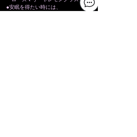
●安眠を得たい時には、
ラベンダーやローズゼラニウム
等を選ぶと良いでしょう。
​ ブレンドも良いと思います。
また、溶かしたロウやワックスに染料を
加えたり、ポプリを加えたりして、イン
テリアとしてお部屋に飾っても素敵で
す。
キャンドルの作成には火を使いますの
で、お子様だけのご参加はご遠慮くだ
さいませ。
また作成には約1時間ほどのお時間が
かかりますので、必ず事前のご予約を
おねがいいたします。精油選び等や取
り扱いの注意を有資格スタッフがサポ
ートいたします。複数人数でのご参加
は、お時間を置きながらおこなわせて
いただくことがございますのでご了承
ください。