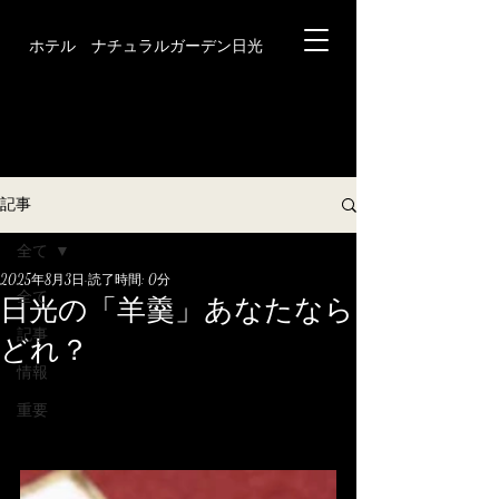
ホテル ナチュラルガーデン日光
記事
全て
2025年8月3日
読了時間: 0分
全て
日光の「羊羹」あなたなら
記事
どれ？
情報
重要