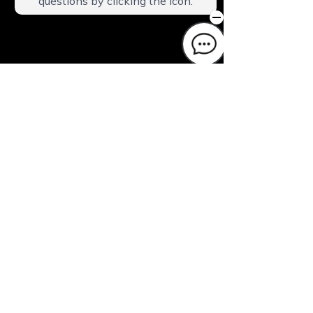
コメント
日光の「羊羹」あなたな
レストランご利
この投稿へのコメントは利用でき
らどれ？
されるお客様へ
なくなりました。詳細はサイト所
有者にお問い合わせください。