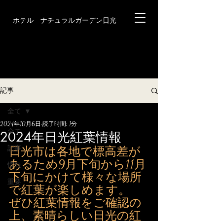
ホテル ナチュラルガーデン日光
記事
全て
2024年10月6日
読了時間: 1分
全て
2024年日光紅葉情報
記事
日光市は各地で標高差が
あるため9月下旬から11月
情報
下旬にかけて様々な場所
重要
で紅葉が楽しめます。
ぜひ紅葉情報をご確認の
上、素晴らしい日光の紅