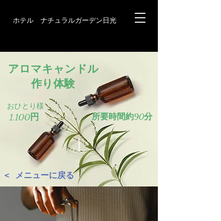
ホテル ナチュラルガーデン日光
アロマキャンドル​
作り体験
おひとり様
1,100円
所要時間約90分
＜ メニューに戻る