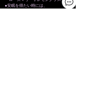
●安眠を得たい時には、
ラベンダーやローズゼラニウム
等を選ぶと良いでしょう。
​ ブレンドも良いと思います。
また、溶かしたロウやワックスに染料を
加えたり、ポプリを加えたりして、イン
テリアとしてお部屋に飾っても素敵で
す。
キャンドルの作成には火を使いますの
で、お子様だけのご参加はご遠慮くだ
さいませ。
また作成には約1時間ほどのお時間が
かかりますので、必ず事前のご予約を
おねがいいたします。精油選び等や取
り扱いの注意を有資格スタッフがサポ
ートいたします。複数人数でのご参加
は、お時間を置きながらおこなわせて
いただくことがございますのでご了承
ください。