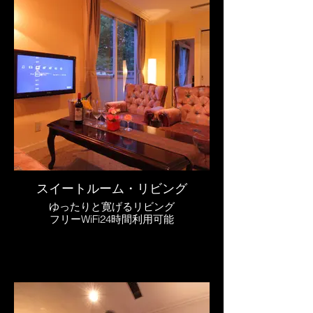
スイートルーム・リビング
ゆったりと寛げるリビング
フリーWiFi24時間利用可能