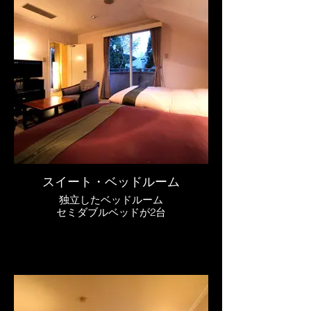
スイート・ベッドルーム
独立したベッドルーム
セミダブルベッドが2台