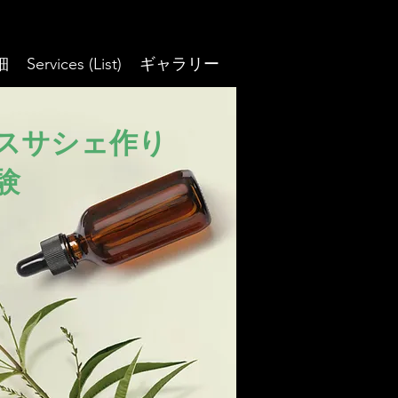
細
Services (List)
ギャラリー
スサシェ作り
験