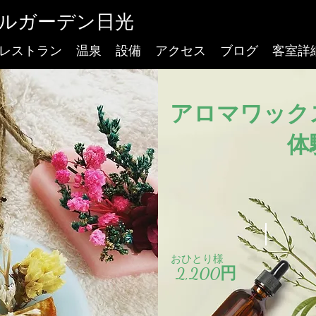
ルガーデン日光
レストラン
温泉
設備
アクセス
ブログ
客室詳
アロマワック
体
おひとり様
2,200円