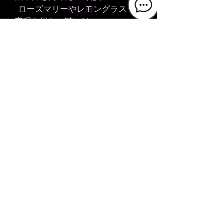
ローズマリーやレモングラス
●安眠を得たい時には、
ラベンダーやローズゼラニウム
等を選ぶと良いでしょう。
​ ブレンドも良いと思います。
​手作りのルームフレッシュナーは防腐剤
が一切入っていないので安全ですが、直
接皮膚に塗布はしてはいけません。また
作成後10日前後でつかいきりましょ
う。
作成には約３０分ほどのお時間がかか
りますので、必ず事前のご予約をおね
がいいたします。精油選び等や取り扱
いの注意を有資格スタッフがサポート
いたしますが、お子様だけのご参加は
ご遠慮くださいませ。。複数人数での
ご参加は、お時間を置きながらおこな
わせていただくことがございますので
ご了承ください。