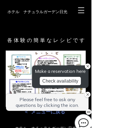
ホテル ナチュラルガーデン日光
各 体 験 の 簡 単 な レ シ ピ で す
＜ メニューに戻る