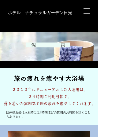
ホテル ナチュラルガーデン日光
温 泉
​旅の疲れを癒やす大浴場​
​２０１０年にリニューアルした大浴場は、
​２４時間ご利用可能で、
落ち着いた雰囲気で旅の疲れを癒やしてくれます。
団体様お受け入れ時には1時間ほどの貸切のお時間を頂くこと
もあります。